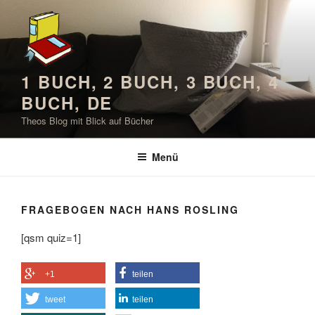
Zum
Inhalt
springen
1 BUCH, 2 BUCH, 3 BUCH, 4
BUCH, DE
Theos Blog mit Blick auf Bücher
Menü
FRAGEBOGEN NACH HANS ROSLING
[qsm quiz=1]
+1
teilen
tweet
teilen