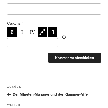
Captcha
*
Beitragsnavigation
Vorheriger
ZURÜCK
Beitrag
Der Minuten-Manager und der Klammer-Affe
Nächster
WEITER