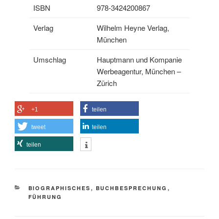
ISBN
978-3424200867
Verlag
Wilhelm Heyne Verlag,
München
Umschlag
Hauptmann und Kompanie
Werbeagentur, München –
Zürich
+1
teilen
tweet
teilen
teilen
KATEGORIEN
BIOGRAPHISCHES
,
BUCHBESPRECHUNG
,
FÜHRUNG