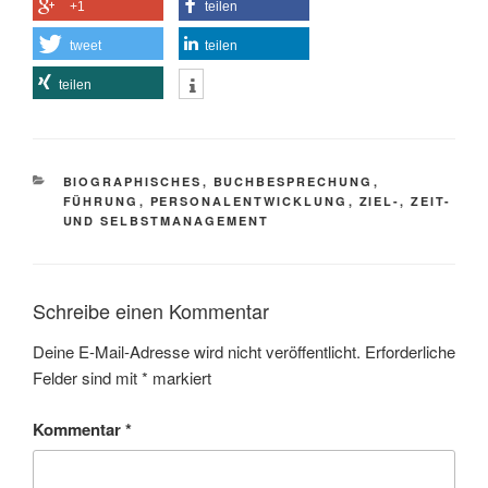
+1
teilen
tweet
teilen
teilen
KATEGORIEN
BIOGRAPHISCHES
,
BUCHBESPRECHUNG
,
FÜHRUNG
,
PERSONALENTWICKLUNG
,
ZIEL-, ZEIT-
UND SELBSTMANAGEMENT
Schreibe einen Kommentar
Deine E-Mail-Adresse wird nicht veröffentlicht.
Erforderliche
Felder sind mit
*
markiert
Kommentar
*