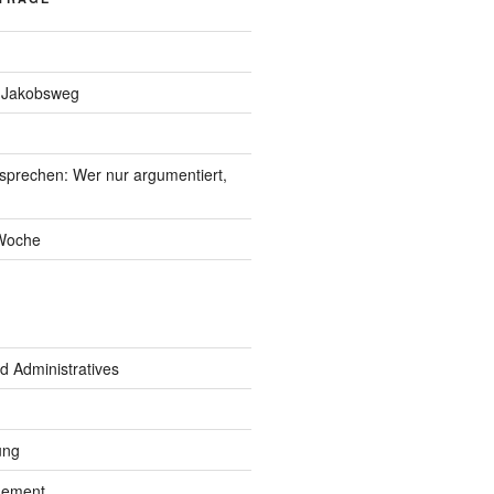
t Jakobsweg
 sprechen: Wer nur argumentiert,
 Woche
d Administratives
ung
ement