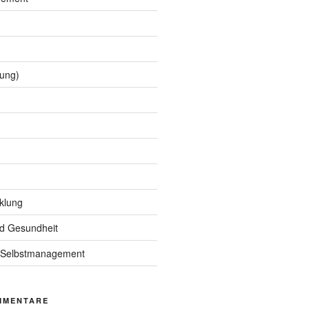
hung)
klung
nd Gesundheit
nd Selbstmanagement
MMENTARE