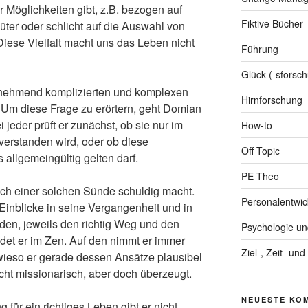
hr Möglichkeiten gibt, z.B. bezogen auf
Fiktive Bücher
üter oder schlicht auf die Auswahl von
iese Vielfalt macht uns das Leben nicht
Führung
Glück (-sforsc
zunehmend komplizierten und komplexen
Hirnforschung
 Um diese Frage zu erörtern, geht Domian
jeder prüft er zunächst, ob sie nur im
How-to
verstanden wird, oder ob diese
Off Topic
 allgemeingültig gelten darf.
PE Theo
ich einer solchen Sünde schuldig macht.
Personalentwic
Einblicke in seine Vergangenheit und in
den, jeweils den richtig Weg und den
Psychologie u
det er im Zen. Auf den nimmt er immer
Ziel-, Zeit- u
 wieso er gerade dessen Ansätze plausibel
nicht missionarisch, aber doch überzeugt.
NEUESTE KO
für ein richtiges Leben gibt er nicht.