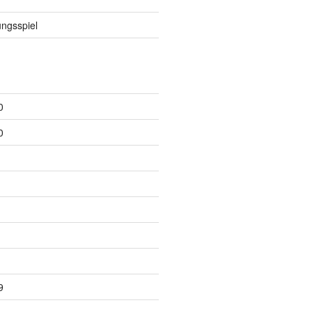
ngsspiel
0
0
9