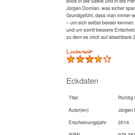
Blick in die Seele und in die Pe
Jürgen Domian, was sicher span
Grundgefühl, dass man immer wie
– um sich selbst besser kennen z
und um somit bessere Entscheidu
zu dem es mich auf absehbare Ze
Eckdaten
Titel
Richtig 
Autor(en)
Jürgen
Erscheinungsjahr
2014
ISBN
978-38