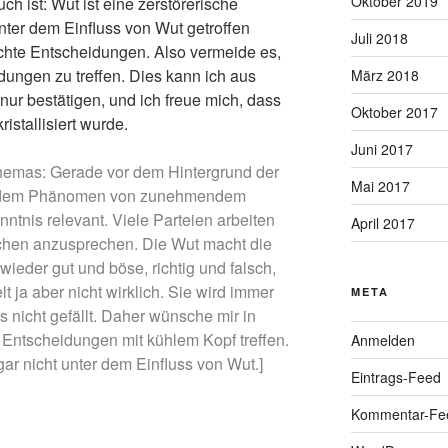
Oktober 2019
h ist: Wut ist eine zerstörerische
ter dem Einfluss von Wut getroffen
Juli 2018
echte Entscheidungen. Also vermeide es,
ungen zu treffen. Dies kann ich aus
März 2018
ur bestätigen, und ich freue mich, dass
Oktober 2017
istallisiert wurde.
Juni 2017
hemas: Gerade vor dem Hintergrund der
Mai 2017
nd dem Phänomen von zunehmendem
ntnis relevant. Viele Parteien arbeiten
April 2017
schen anzusprechen. Die Wut macht die
wieder gut und böse, richtig und falsch,
t ja aber nicht wirklich. Sie wird immer
META
 nicht gefällt. Daher wünsche mir in
ue Entscheidungen mit kühlem Kopf treffen.
Anmelden
ar nicht unter dem Einfluss von Wut.]
Eintrags-Feed
Kommentar-Fe