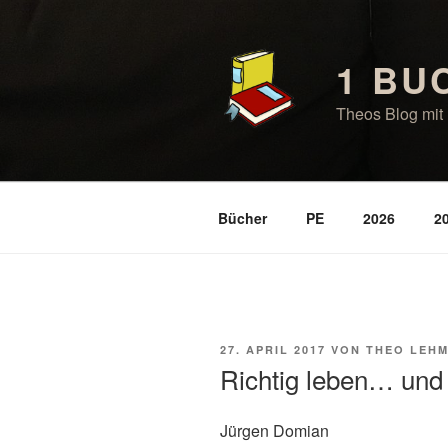
Zum
Inhalt
springen
1 BU
Theos Blog mit 
Bücher
PE
2026
2
VERÖFFENTLICHT
27. APRIL 2017
VON
THEO LEH
AM
Richtig leben… und 
Jürgen Domian