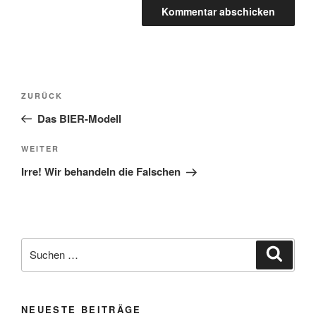
Beitragsnavigation
Vorheriger
ZURÜCK
Beitrag
Das BIER-Modell
Nächster
WEITER
Beitrag
Irre! Wir behandeln die Falschen
Suchen
Suche
nach:
NEUESTE BEITRÄGE