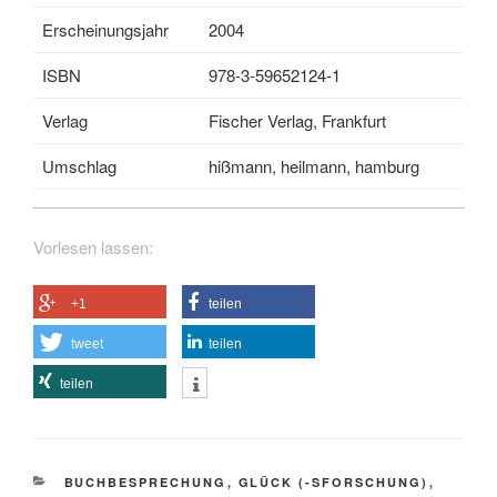
Erscheinungsjahr
2004
ISBN
978-3-59652124-1
Verlag
Fischer Verlag, Frankfurt
Umschlag
hißmann, heilmann, hamburg
Vorlesen lassen:
+1
teilen
tweet
teilen
teilen
KATEGORIEN
BUCHBESPRECHUNG
,
GLÜCK (-SFORSCHUNG)
,