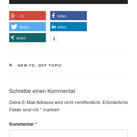
Player
+1
teilen
tweet
teilen
teilen
KATEGORIEN
HOW-TO
,
OFF TOPIC
Schreibe einen Kommentar
Deine E-Mail-Adresse wird nicht veröffentlicht.
Erforderliche
Felder sind mit
*
markiert
Kommentar
*