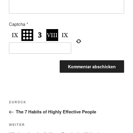
Captcha
*
Beitragsnavigation
Vorheriger
ZURÜCK
Beitrag
The 7 Habits of Highly Effective People
Nächster
WEITER
Beitrag